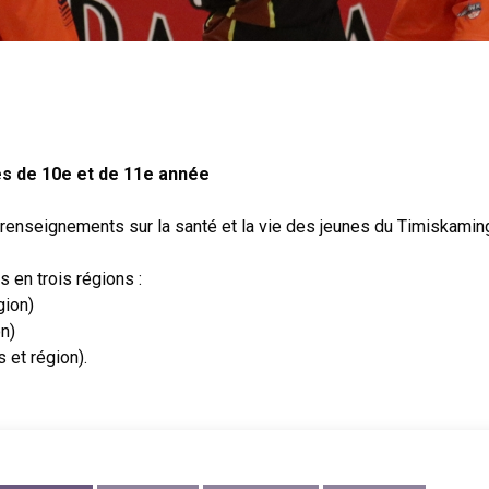
x
s de 10e et de 11e année
enseignements sur la santé et la vie des jeunes du Timiskamin
 en trois régions :
gion)
n)
et région).