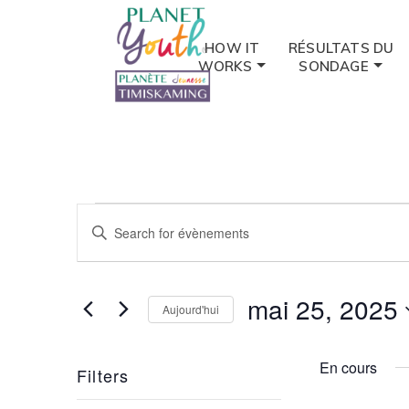
HOW IT
RÉSULTATS DU
WORKS
SONDAGE
Évènements
Évènements
Entrer
for
le
Search
mot
mai
and
clé.
mai 25, 2025
Aujourd'hui
Recherche
25,
Views
de
Choisir
2025
Évènements
la
Navigation
En cours
Filters
par
date.
mot
Changing