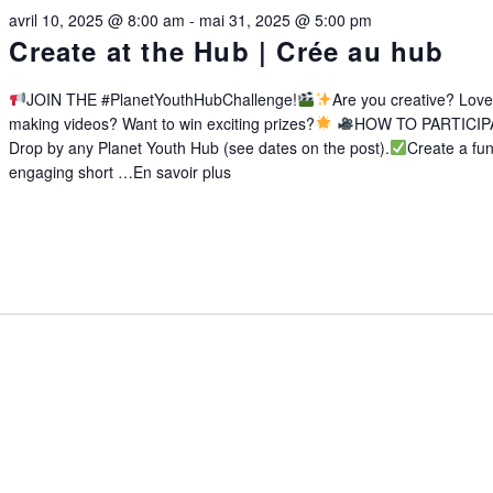
avril 10, 2025 @ 8:00 am
-
mai 31, 2025 @ 5:00 pm
Create at the Hub | Crée au hub
JOIN THE #PlanetYouthHubChallenge!
Are you creative? Lov
making videos? Want to win exciting prizes?
HOW TO PARTICIP
Drop by any Planet Youth Hub (see dates on the post).
Create a fu
engaging short …
En savoir plus