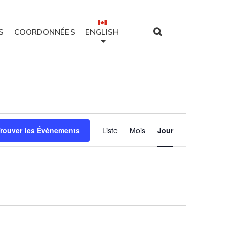
S
COORDONNÉES
ENGLISH
Évènement
rouver les Évènements
Liste
Mois
Jour
Views
Navigation