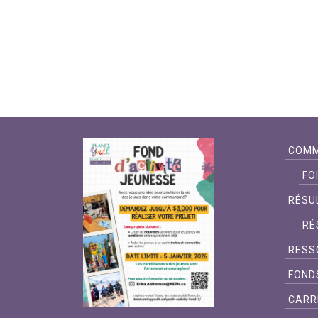
COMM
FO
RÉSU
RÉ
RESS
FOND
CARR