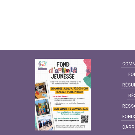
COMM
FO
RÉSU
RÉ
RESS
FOND
CARR