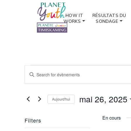
HOW IT
RÉSULTATS DU
WORKS
SONDAGE
Évènements
Évènements
Entrer
for
le
Search
mot
mai
and
clé.
mai 26, 2025
Aujourd'hui
Recherche
26,
Views
de
Choisir
2025
Évènements
la
Navigation
En cours
Filters
par
date.
mot
Changing