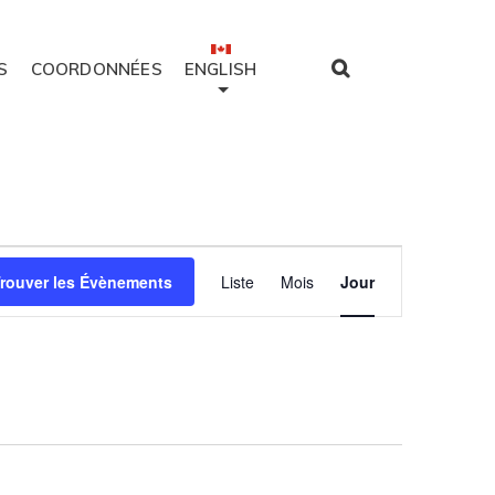
S
COORDONNÉES
ENGLISH
Évènement
rouver les Évènements
Liste
Mois
Jour
Views
Navigation