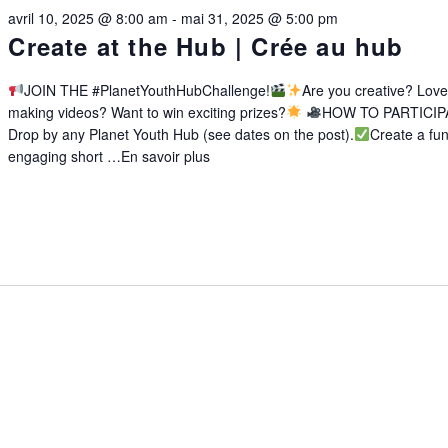
avril 10, 2025 @ 8:00 am
-
mai 31, 2025 @ 5:00 pm
Create at the Hub | Crée au hub
JOIN THE #PlanetYouthHubChallenge!
Are you creative? Lov
making videos? Want to win exciting prizes?
HOW TO PARTICIP
Drop by any Planet Youth Hub (see dates on the post).
Create a fu
engaging short …
En savoir plus