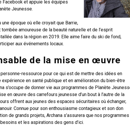
age Facebook et appuie les équipes
lanète Jeunesse.
u une époque où elle croyait que Barrie,
ent tombée amoureuse de la beauté naturelle et de l’esprit
llée dans la région en 2019. Elle aime faire du ski de fond,
articiper aux événements locaux.
nsable de la mise en œuvre
 personne-ressource pour ce qui est de mettre des idées en
ne expérience en santé publique et en amélioration du bien-être
ana s’occupe de donner vie aux programmes de Planète Jeuness
ise en œuvre des carrefours jeunesse d’un bout à l’autre de la
fours offrent aux jeunes des espaces sécuritaires où échanger,
panouir. Connue pour son enthousiasme contagieux et son don
ation de grands projets, Archana s’assurera que nos programmes
besoins et les aspirations des gens d’ici.