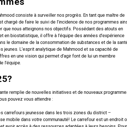
ammes
ahmood consiste à surveiller nos progrès. En tant que maître de
 est chargé de faire le suivi de l’incidence de nos programmes ain
r que nous atteignons nos objectifs. Possédant des atouts en
et en biostatistique, il offre à l’équipe des années d’expérience
ans le domaine de la consommation de substances et de la sant
s jeunes. L’esprit analytique de Mahmood et sa capacité de
iffres en une vision qui permet d’agir font de lui un membre
e l’équipe.
25?
ante remplie de nouvelles initiatives et de nouveaux programme
ous pouvez vous attendre :
 carrefours jeunesse dans les trois zones du district –
esse mobile dans votre communauté! Le carrefour est un endroit 
s et avoir accès à des ressources adaptées à leurs besoins. Pour