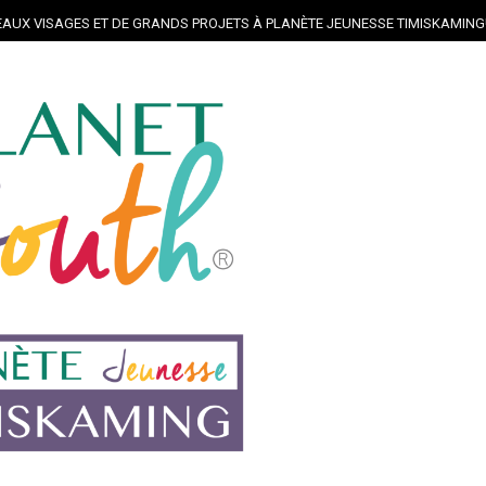
AUX VISAGES ET DE GRANDS PROJETS À PLANÈTE JEUNESSE TIMISKAMING