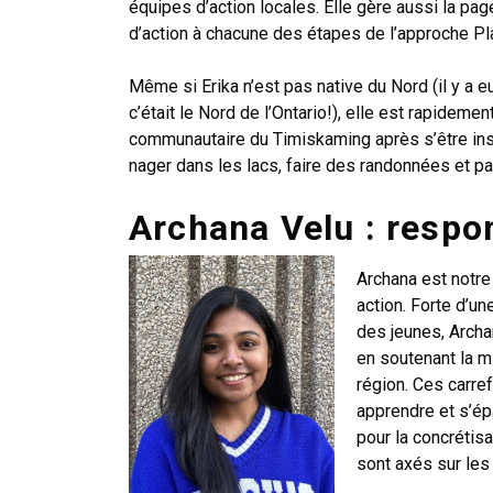
équipes d’action locales. Elle gère aussi la p
d’action à chacune des étapes de l’approche P
Même si Erika n’est pas native du Nord (il y a e
c’était le Nord de l’Ontario!), elle est rapidem
communautaire du Timiskaming après s’être insta
nager dans les lacs, faire des randonnées et p
Archana Velu : respo
Archana est notre
action. Forte d’u
des jeunes, Arch
en soutenant la m
région. Ces carre
apprendre et s’é
pour la concrétis
sont axés sur les 