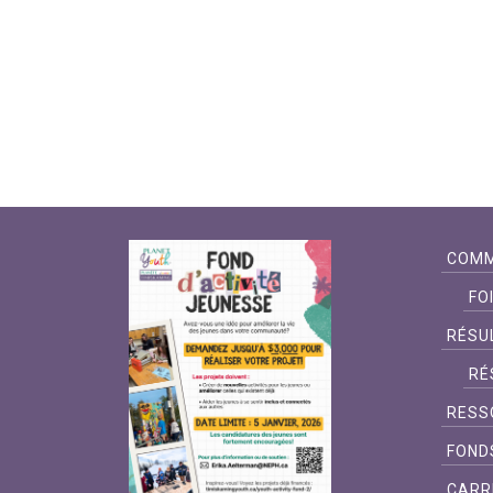
COMM
FO
RÉSU
RÉ
RESS
FOND
CARR