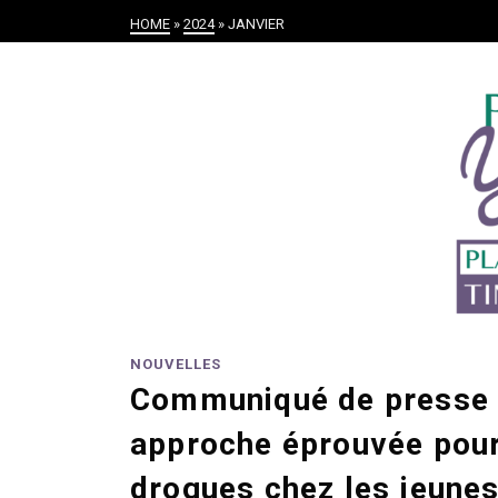
HOME
»
2024
»
JANVIER
NOUVELLES
Communiqué de presse 
approche éprouvée pour
drogues chez les jeune