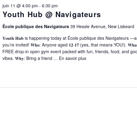
juin 11 @ 4:00 pm
-
6:30 pm
Youth Hub @ Navigateurs
École publique des Navigateurs
39 Hessle Avenue, New Liskeard
𝐘𝐨𝐮𝐭𝐡 𝐇𝐮𝐛 is happening today at École publique des Navigateurs —
you’re invited! 𝐖𝐡𝐨: Anyone aged 𝟏𝟐-𝟏𝟕 (yes, that means YOU!). 𝐖𝐡𝐚
FREE drop-in open gym event packed with fun, friends, food, and go
vibes. 𝐖𝐡𝐲: Bring a friend …
En savoir plus