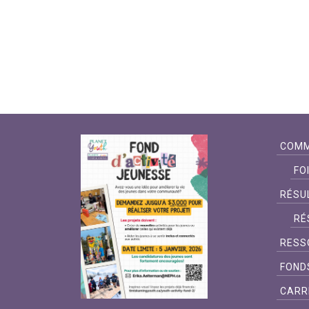
COMM
FO
RÉSU
RÉ
RESS
FOND
CARR