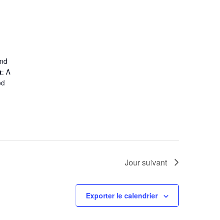
and
: A
od
Jour suivant
Exporter le calendrier