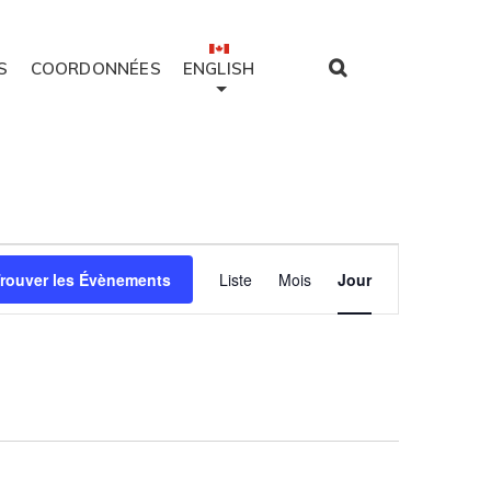
S
COORDONNÉES
ENGLISH
Évènement
rouver les Évènements
Liste
Mois
Jour
Views
Navigation