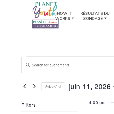
HOW IT
RÉSULTATS DU
WORKS
SONDAGE
Évènements
Évènements
Entrer
for
le
Search
mot
juin
and
clé.
juin 11, 2026
Aujourd'hui
Recherche
11,
Views
de
Choisir
2026
Évènements
la
Navigation
4:00 pm
Filters
par
date.
mot
Changing